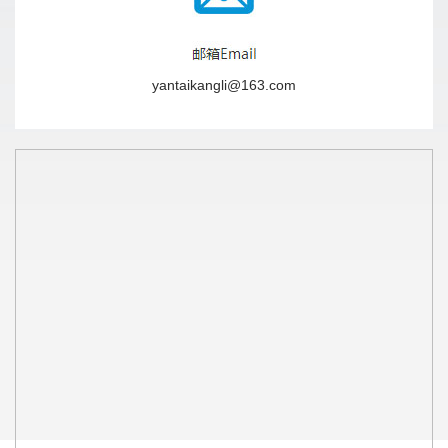
yantaikangli@163.com