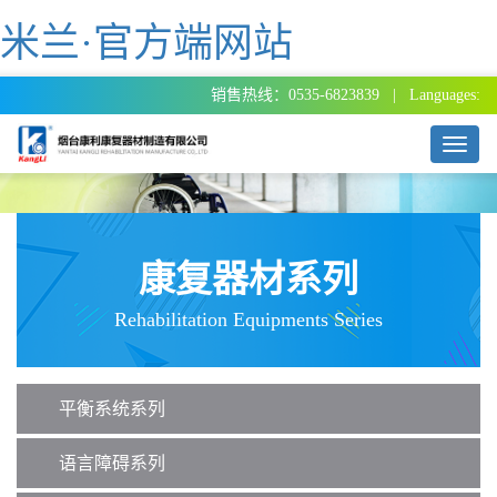
米兰·官方端网站
销售热线：0535-6823839 | Languages:
T
o
g
g
l
e
康复器材系列
n
a
Rehabilitation Equipments Series
v
i
g
a
平衡系统系列
t
i
o
语言障碍系列
n