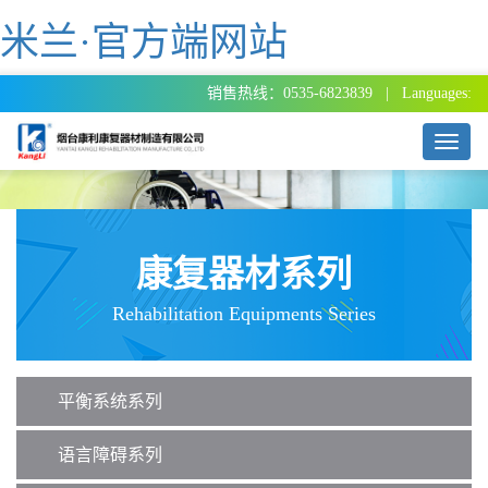
米兰·官方端网站
销售热线：0535-6823839 | Languages:
T
o
g
g
l
e
康复器材系列
n
a
Rehabilitation Equipments Series
v
i
g
a
平衡系统系列
t
i
o
语言障碍系列
n